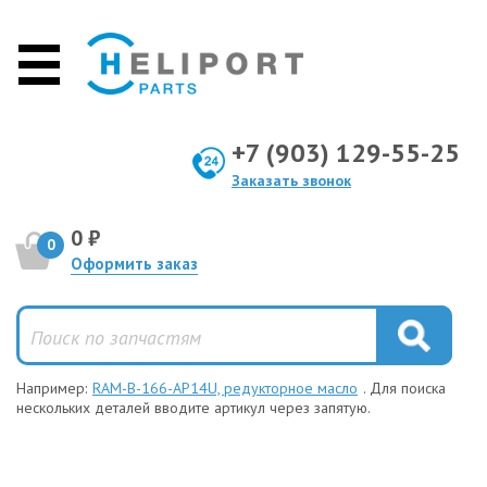
+7 (903) 129-55-25
Заказать звонок
0 ₽
0
Оформить заказ
Например:
RAM-B-166-AP14U, редукторное масло
. Для поиска
нескольких деталей вводите артикул через запятую.