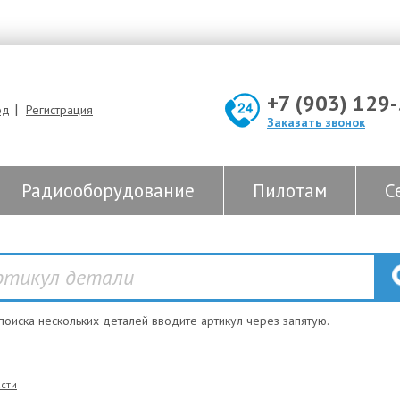
+7 (903) 129
|
од
Регистрация
Заказать звонок
Радиооборудование
Пилотам
С
 поиска нескольких деталей вводите артикул через запятую.
сти