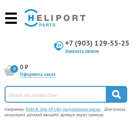
+7 (903) 129-55-25
Заказать звонок
0 ₽
0
Оформить заказ
Например:
RAM-B-166-AP14U, редукторное масло
. Для поиска
нескольких деталей вводите артикул через запятую.