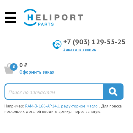
+7 (903) 129-55-25
Заказать звонок
0 ₽
0
Оформить заказ
Например:
RAM-B-166-AP14U, редукторное масло
. Для поиска
нескольких деталей вводите артикул через запятую.