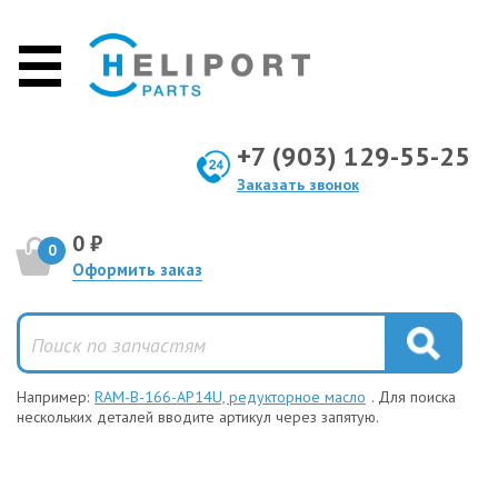
+7 (903) 129-55-25
Заказать звонок
0 ₽
0
Оформить заказ
Например:
RAM-B-166-AP14U, редукторное масло
. Для поиска
нескольких деталей вводите артикул через запятую.