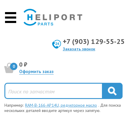
+7 (903) 129-55-25
Заказать звонок
0 ₽
0
Оформить заказ
Например:
RAM-B-166-AP14U, редукторное масло
. Для поиска
нескольких деталей вводите артикул через запятую.