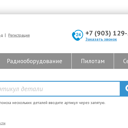
+7 (903) 129
|
од
Регистрация
Заказать звонок
Радиооборудование
Пилотам
С
 поиска нескольких деталей вводите артикул через запятую.
сти