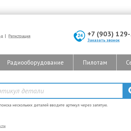
+7 (903) 129
|
од
Регистрация
Заказать звонок
Радиооборудование
Пилотам
С
 поиска нескольких деталей вводите артикул через запятую.
сти