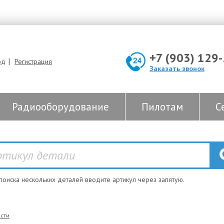
+7 (903) 129
|
од
Регистрация
Заказать звонок
Радиооборудование
Пилотам
С
 поиска нескольких деталей вводите артикул через запятую.
сти