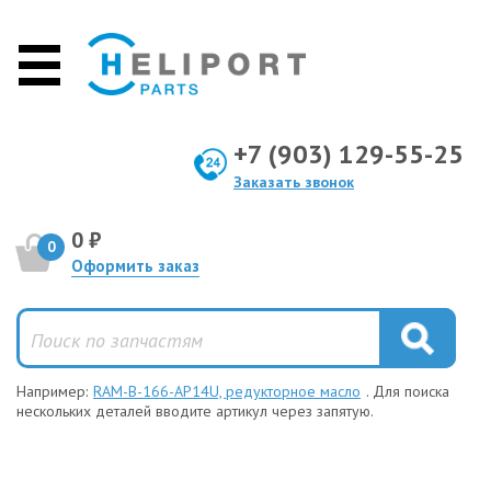
+7 (903) 129-55-25
Заказать звонок
0 ₽
0
Оформить заказ
Например:
RAM-B-166-AP14U, редукторное масло
. Для поиска
нескольких деталей вводите артикул через запятую.