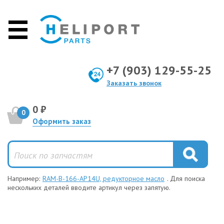
+7 (903) 129-55-25
Заказать звонок
0 ₽
0
Оформить заказ
Например:
RAM-B-166-AP14U, редукторное масло
. Для поиска
нескольких деталей вводите артикул через запятую.