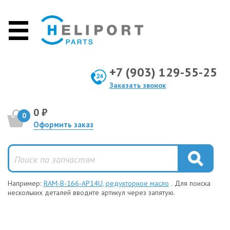
+7 (903) 129-55-25
Заказать звонок
0 ₽
0
Оформить заказ
Например:
RAM-B-166-AP14U, редукторное масло
. Для поиска
нескольких деталей вводите артикул через запятую.