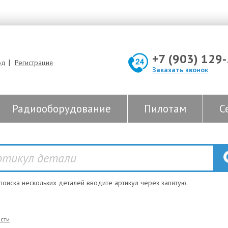
+7 (903) 129
|
од
Регистрация
Заказать звонок
Радиооборудование
Пилотам
С
 поиска нескольких деталей вводите артикул через запятую.
сти