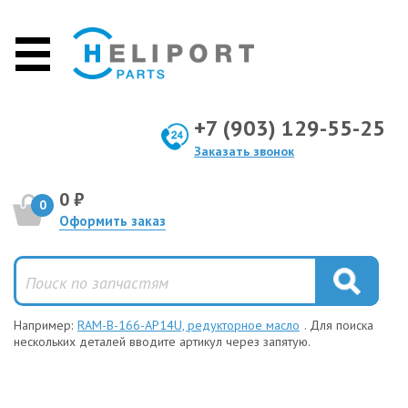
+7 (903) 129-55-25
Заказать звонок
0 ₽
0
Оформить заказ
Например:
RAM-B-166-AP14U, редукторное масло
. Для поиска
нескольких деталей вводите артикул через запятую.