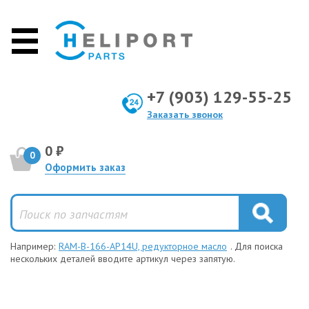
+7 (903) 129-55-25
Заказать звонок
0 ₽
0
Оформить заказ
Например:
RAM-B-166-AP14U, редукторное масло
. Для поиска
нескольких деталей вводите артикул через запятую.