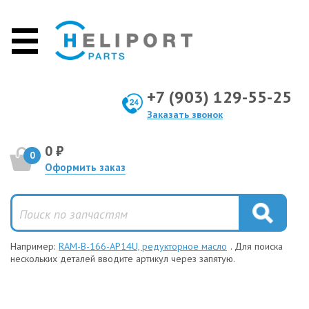
+7 (903) 129-55-25
Заказать звонок
0 ₽
0
Оформить заказ
Например:
RAM-B-166-AP14U, редукторное масло
. Для поиска
нескольких деталей вводите артикул через запятую.