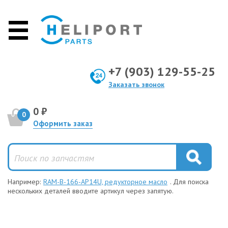
+7 (903) 129-55-25
Заказать звонок
0 ₽
0
Оформить заказ
Например:
RAM-B-166-AP14U, редукторное масло
. Для поиска
нескольких деталей вводите артикул через запятую.