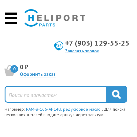
+7 (903) 129-55-25
Заказать звонок
0 ₽
0
Оформить заказ
Например:
RAM-B-166-AP14U, редукторное масло
. Для поиска
нескольких деталей вводите артикул через запятую.