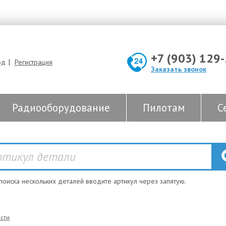
+7 (903) 129
|
од
Регистрация
Заказать звонок
Радиооборудование
Пилотам
С
 поиска нескольких деталей вводите артикул через запятую.
сти