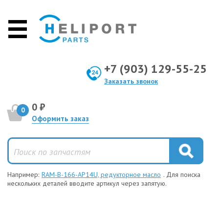
+7 (903) 129-55-25
Заказать звонок
0 ₽
0
Оформить заказ
Например:
RAM-B-166-AP14U, редукторное масло
. Для поиска
нескольких деталей вводите артикул через запятую.