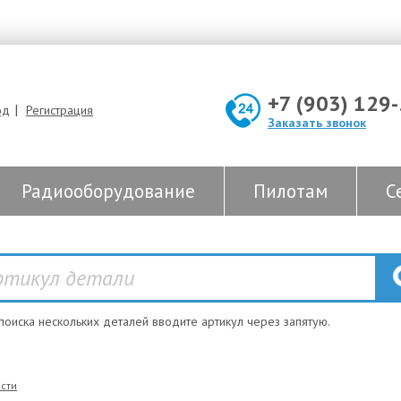
+7 (903) 129
|
од
Регистрация
Заказать звонок
Радиооборудование
Пилотам
С
 поиска нескольких деталей вводите артикул через запятую.
сти