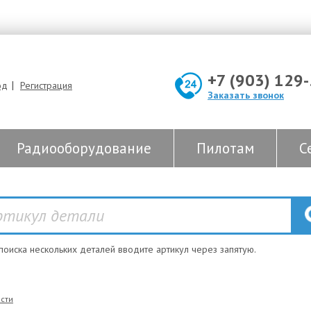
+7 (903) 129
|
од
Регистрация
Заказать звонок
Радиооборудование
Пилотам
С
 поиска нескольких деталей вводите артикул через запятую.
сти