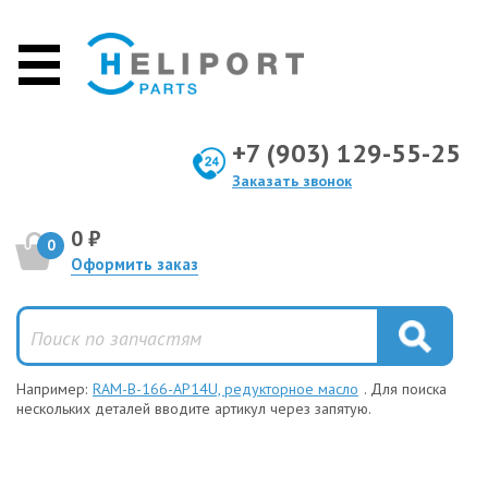
+7 (903) 129-55-25
Заказать звонок
0 ₽
0
Оформить заказ
Например:
RAM-B-166-AP14U, редукторное масло
. Для поиска
нескольких деталей вводите артикул через запятую.