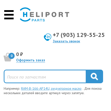
+7 (903) 129-55-25
Заказать звонок
0 ₽
0
Оформить заказ
Например:
RAM-B-166-AP14U, редукторное масло
. Для поиска
нескольких деталей вводите артикул через запятую.