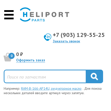
+7 (903) 129-55-25
Заказать звонок
0 ₽
0
Оформить заказ
Например:
RAM-B-166-AP14U, редукторное масло
. Для поиска
нескольких деталей вводите артикул через запятую.