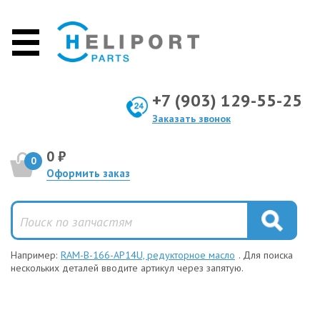
+7 (903) 129-55-25
Заказать звонок
0 ₽
0
Оформить заказ
Например:
RAM-B-166-AP14U, редукторное масло
. Для поиска
нескольких деталей вводите артикул через запятую.