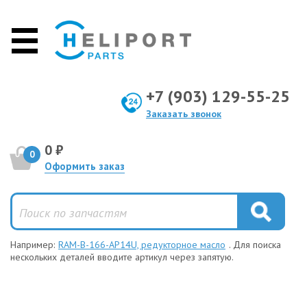
+7 (903) 129-55-25
Заказать звонок
0 ₽
0
Оформить заказ
Например:
RAM-B-166-AP14U, редукторное масло
. Для поиска
нескольких деталей вводите артикул через запятую.