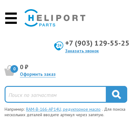
+7 (903) 129-55-25
Заказать звонок
0 ₽
0
Оформить заказ
Например:
RAM-B-166-AP14U, редукторное масло
. Для поиска
нескольких деталей вводите артикул через запятую.