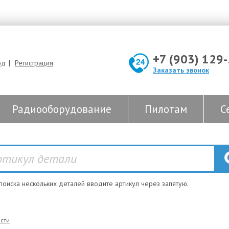
+7 (903) 129
|
од
Регистрация
Заказать звонок
Радиооборудование
Пилотам
С
 поиска нескольких деталей вводите артикул через запятую.
сти