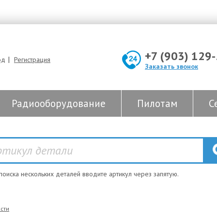
+7 (903) 129
|
од
Регистрация
Заказать звонок
Радиооборудование
Пилотам
С
 поиска нескольких деталей вводите артикул через запятую.
сти