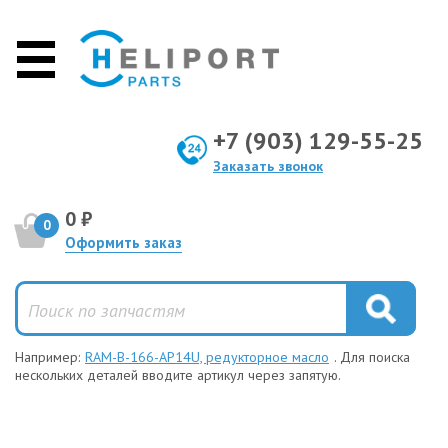
+7 (903) 129-55-25
Заказать звонок
0 ₽
0
Оформить заказ
Например:
RAM-B-166-AP14U, редукторное масло
. Для поиска
нескольких деталей вводите артикул через запятую.