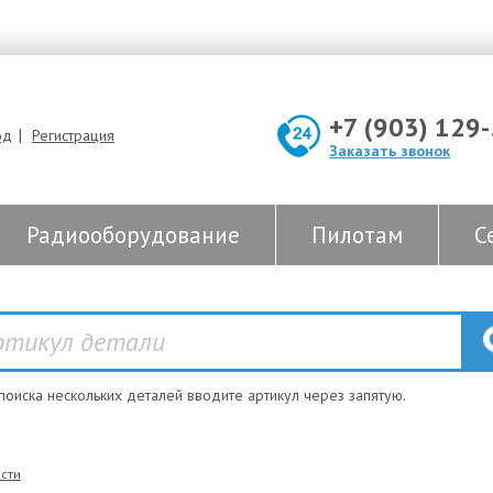
+7 (903) 129
|
од
Регистрация
Заказать звонок
Радиооборудование
Пилотам
С
 поиска нескольких деталей вводите артикул через запятую.
сти