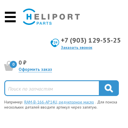
+7 (903) 129-55-25
Заказать звонок
0 ₽
0
Оформить заказ
Например:
RAM-B-166-AP14U, редукторное масло
. Для поиска
нескольких деталей вводите артикул через запятую.