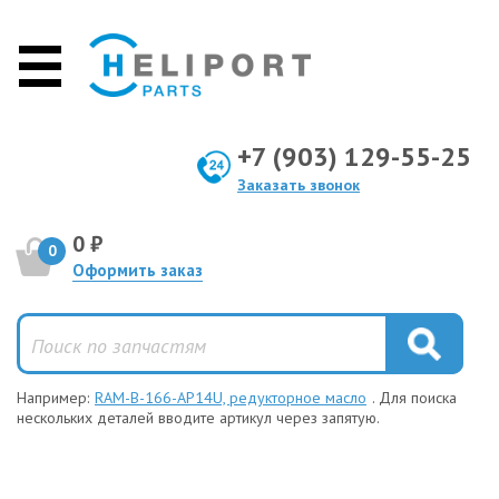
+7 (903) 129-55-25
Заказать звонок
0 ₽
0
Оформить заказ
Например:
RAM-B-166-AP14U, редукторное масло
. Для поиска
нескольких деталей вводите артикул через запятую.