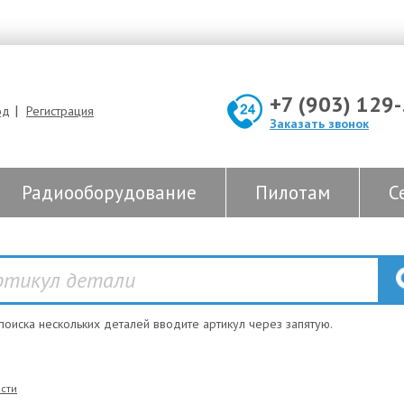
+7 (903) 129
|
од
Регистрация
Заказать звонок
Радиооборудование
Пилотам
С
 поиска нескольких деталей вводите артикул через запятую.
сти