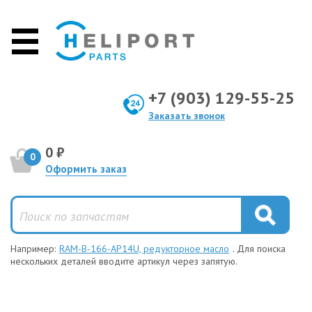
+7 (903) 129-55-25
Заказать звонок
0 ₽
0
Оформить заказ
Например:
RAM-B-166-AP14U, редукторное масло
. Для поиска
нескольких деталей вводите артикул через запятую.