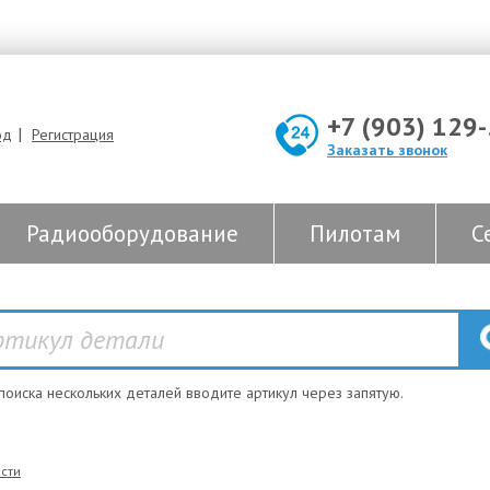
+7 (903) 129
|
од
Регистрация
Заказать звонок
Радиооборудование
Пилотам
С
 поиска нескольких деталей вводите артикул через запятую.
сти