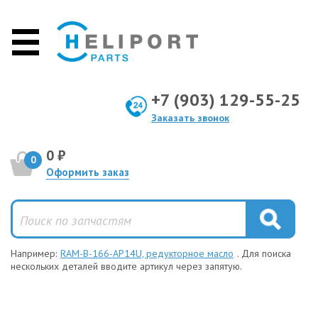
+7 (903) 129-55-25
Заказать звонок
0 ₽
0
Оформить заказ
Например:
RAM-B-166-AP14U, редукторное масло
. Для поиска
нескольких деталей вводите артикул через запятую.