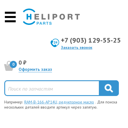
+7 (903) 129-55-25
Заказать звонок
0 ₽
0
Оформить заказ
Например:
RAM-B-166-AP14U, редукторное масло
. Для поиска
нескольких деталей вводите артикул через запятую.