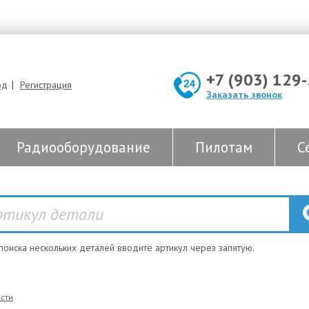
+7 (903) 129
|
од
Регистрация
Заказать звонок
Радиооборудование
Пилотам
С
 поиска нескольких деталей вводите артикул через запятую.
сти