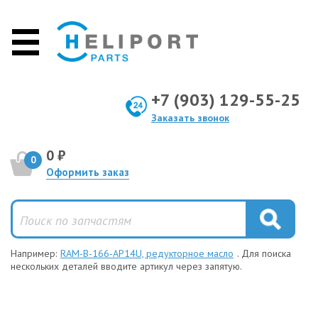
+7 (903) 129-55-25
Заказать звонок
0 ₽
0
Оформить заказ
Например:
RAM-B-166-AP14U, редукторное масло
. Для поиска
нескольких деталей вводите артикул через запятую.