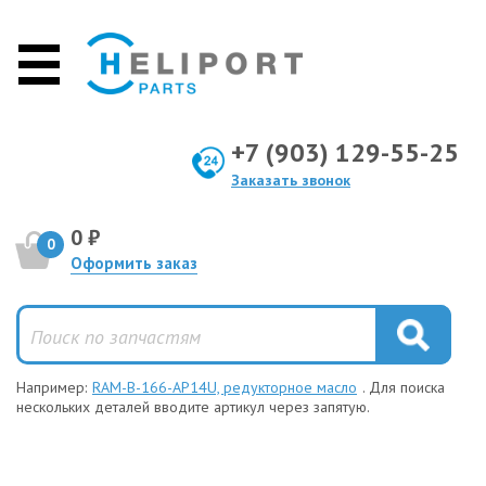
+7 (903) 129-55-25
Заказать звонок
0 ₽
0
Оформить заказ
Например:
RAM-B-166-AP14U, редукторное масло
. Для поиска
нескольких деталей вводите артикул через запятую.