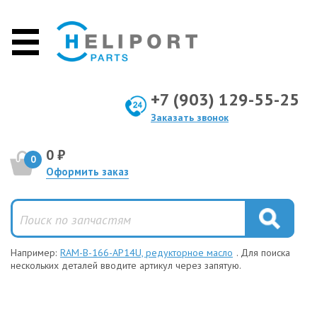
+7 (903) 129-55-25
Заказать звонок
0 ₽
0
Оформить заказ
Например:
RAM-B-166-AP14U, редукторное масло
. Для поиска
нескольких деталей вводите артикул через запятую.