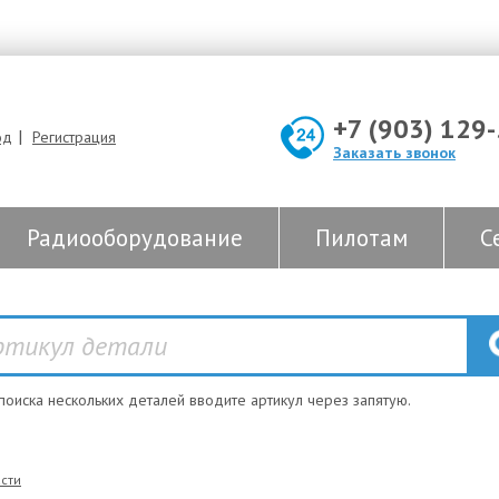
+7 (903) 129
|
од
Регистрация
Заказать звонок
Радиооборудование
Пилотам
С
 поиска нескольких деталей вводите артикул через запятую.
сти