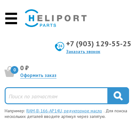
+7 (903) 129-55-25
Заказать звонок
0 ₽
0
Оформить заказ
Например:
RAM-B-166-AP14U, редукторное масло
. Для поиска
нескольких деталей вводите артикул через запятую.