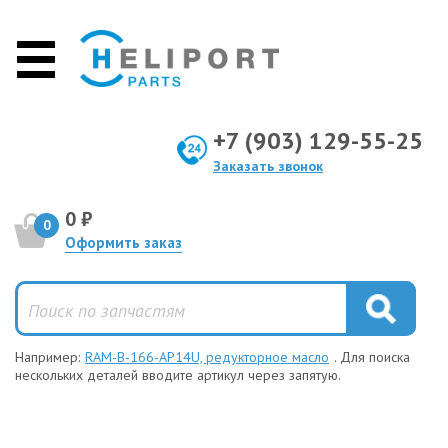
+7 (903) 129-55-25
Заказать звонок
0 ₽
0
Оформить заказ
Например:
RAM-B-166-AP14U, редукторное масло
. Для поиска
нескольких деталей вводите артикул через запятую.