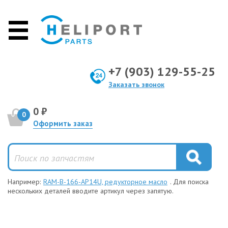
+7 (903) 129-55-25
Заказать звонок
0 ₽
0
Оформить заказ
Например:
RAM-B-166-AP14U, редукторное масло
. Для поиска
нескольких деталей вводите артикул через запятую.