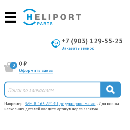
+7 (903) 129-55-25
Заказать звонок
0 ₽
0
Оформить заказ
Например:
RAM-B-166-AP14U, редукторное масло
. Для поиска
нескольких деталей вводите артикул через запятую.