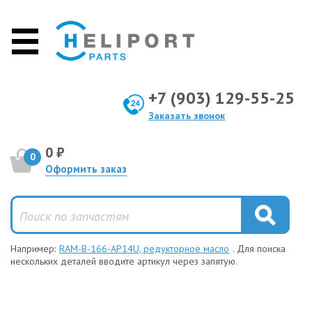
+7 (903) 129-55-25
Заказать звонок
0 ₽
0
Оформить заказ
Например:
RAM-B-166-AP14U, редукторное масло
. Для поиска
нескольких деталей вводите артикул через запятую.