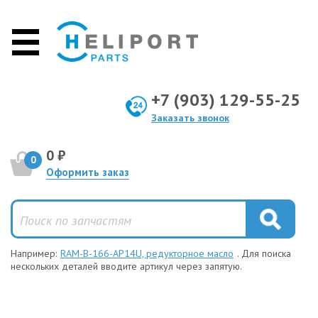
+7 (903) 129-55-25
Заказать звонок
0 ₽
0
Оформить заказ
Например:
RAM-B-166-AP14U, редукторное масло
. Для поиска
нескольких деталей вводите артикул через запятую.